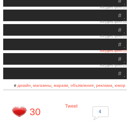
#
.
обсудить фото (0)
#
.
обсудить фото (0)
#
.
обсудить фото (0)
#
.
обсудить фото (1)
#
.
обсудить фото (0)
#
.
дизайн
магазины
маразм
объявления
реклама
юмор
#
,
,
,
,
,
Tweet
30
4