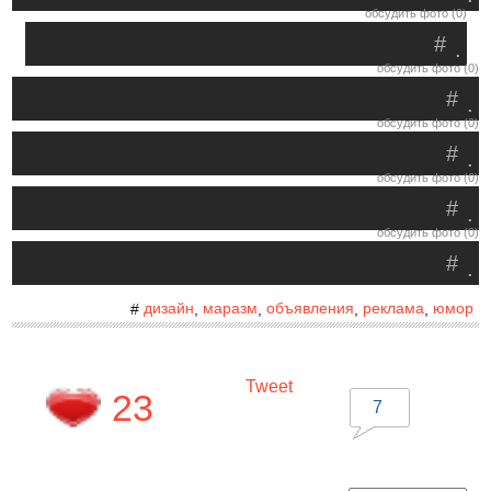
обсудить фото (0)
#
.
обсудить фото (0)
#
.
обсудить фото (0)
#
.
обсудить фото (0)
#
.
обсудить фото (0)
#
.
дизайн
маразм
объявления
реклама
юмор
#
,
,
,
,
Tweet
23
7