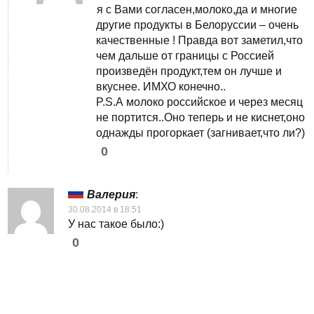
я с Вами согласен,молоко,да и многие
другие продукты в Белоруссии – очень
качественные ! Правда вот заметил,что
чем дальше от границы с Россией
произведён продукт,тем он лучше и
вкуснее. ИМХО конечно..
P.S.А молоко российское и через месяц
не портится..Оно теперь и не киснет,оно
однажды прогоркает (загнивает,что ли?)
0
Валерия
:
30.08.2014 в 18:51
У нас такое было:)
0