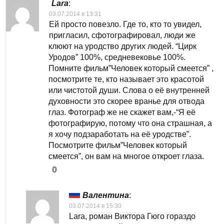
Lara
:
03.07.2014 в 13:31
Ей просто повезло. Где то, кто то увидел,
пригласил, сфотографировал, люди же
клюют на уродство других людей. “Цирк
Уродов” 100%, средневековье 100%.
Помните фильм”Человек который смеется” ,
посмотрите те, кто называет это красотой
или чистотой души. Слова о её внутренней
духовности это скорее вранье для отвода
глаз. Фотограф же не скажет вам,-“Я её
фотографирую, потому что она страшная, а
я хочу подзаработать на её уродстве”.
Посмотрите фильм”Человек который
смеется”, он вам на многое откроет глаза.
0
Валентина
:
03.07.2014 в 15:30
Lara, роман Виктора Гюго гораздо