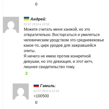
0
Андрей
:
02.07.2014 в 10:59
Можете считать меня ханжой, но это
отвратительно. Восторгаться и умиляться
человеческим уродством это средневековье
какое-то, цирк уродов для зажравшейся
элиты.
Я ничего не имею против конкретной
девушки, но это девиация, и этот китч,
лишнее свидетельство тому.
2
Гамиль
:
02.07.2014 в 12:24
+100500
0