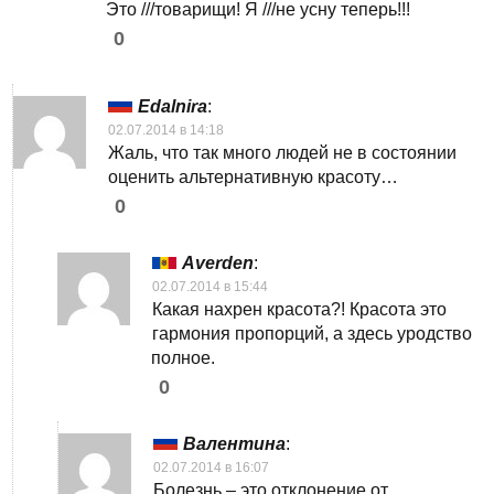
Это ///товарищи! Я ///не усну теперь!!!
0
Edalnira
:
02.07.2014 в 14:18
Жаль, что так много людей не в состоянии
оценить альтернативную красоту…
0
Averden
:
02.07.2014 в 15:44
Какая нахрен красота?! Красота это
гармония пропорций, а здесь уродство
полное.
0
Валентина
:
02.07.2014 в 16:07
Болезнь – это отклонение от