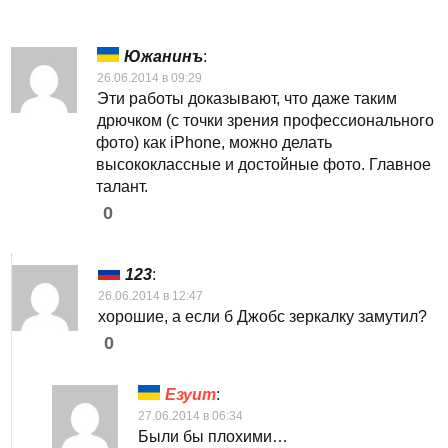
Южанинъ
:
26.06.2014 в 09:29
Эти работы доказывают, что даже таким
дрючком (с точки зрения профессионального
фото) как iPhone, можно делать
высококлассные и достойные фото. Главное
талант.
0
123
:
26.06.2014 в 12:47
хорошие, а если б Джобс зеркалку замутил?
0
Езуит
:
27.06.2014 в 06:34
Были бы плохими…