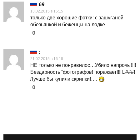
69
:
13.02.2015 в 15:15
только две хорошие фотки: с зашуганой
обезьянкой и беженцы на лодке
0
:
21.02.2015 в 16:18
НЕ только не понравилос…Убило напрочь !!!!
Бездарность “фотографов! поражает!!!!!..###!
Лучше бы купили скрипки!….
0