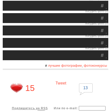
#
.
обсудить фото (0)
#
.
обсудить фото (0)
#
.
обсудить фото (0)
#
.
обсудить фото (0)
#
.
лучшие фотографии
фотоконкурсы
#
,
Tweet
15
13
Подпишитесь на RSS
Или по e-mail: