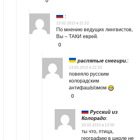
0
:
13.02.2015 в 21:22
По мнению ведущих лингвистов,
Вы – ТАКИ еврей.
0
распятые снегири.
:
13.02.2015 в 22:33
повеяло русским
колорадским
антифашЫзмом
0
Русский из
Колорадо
:
20.02.2015 в 13:50
ты что, птица,
географию в школе не