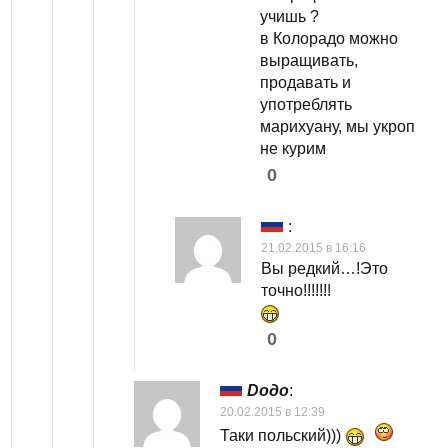
учишь ?
в Колорадо можно
выращивать,
продавать и
употреблять
марихуану, мы укроп
не курим
0
:
21.02.2015 в 16:16
Вы редкий…!Это
точно!!!!!!!
0
Dодо
:
20.02.2015 в 12:39
Таки польский)))