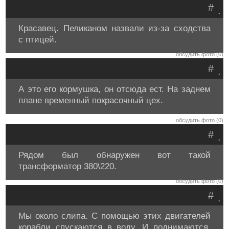
#
.
Красавец. Пеликаном назвали из-за сходства
с птицей.
обсудить фото (0)
#
.
А это его кормушка, он отсюда ест. На заднем
плане временный покрасочный цех.
обсудить фото (0)
#
.
Рядом был обнаружен вот такой
трансформатор 380\220.
обсудить фото (0)
#
.
Мы около слипа. С помощью этих двигателей
корабли спускаются в воду. И поднимаются,