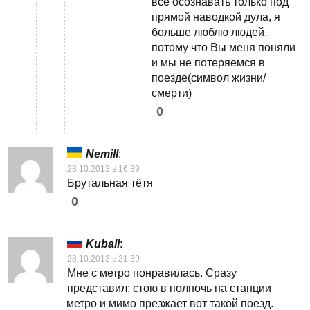
всё осознавать только под
прямой наводкой дула, я
больше люблю людей,
потому что Вы меня поняли
и мы не потеряемся в
поезде(символ жизни/
смерти)
0
Nemill
:
28.10.2013 в 16:39
Брутальная тётя
0
Kuball
:
28.10.2013 в 21:39
Мне с метро понравилась. Сразу
представил: стою в полночь на станции
метро и мимо презжает вот такой поезд.