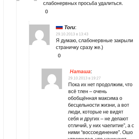
слабонервных просьба удалиться.
0
Toru
:
29.10.2013 в 13:43
Я думаю, слабонервные закрыли
страничку сразу же.)
0
Наташа
:
29.10.2013 в 19:27
Пока их нет продолжим, что
всё тлен – очень
обобщённая максима о
бесцельности жизни, а вот
люди, которые не видят
себя и других – не делают
отличий, у них чаепитие”, а с
ними “воссоединение”. Ошо