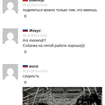
Виктор
:
29.10.2013 в 15:03
поделиться можно только тем, что имеешь
0
Жекус
:
30.10.2013 в 18:51
Ars moriendi?
Собачка на пятой работе хороша)))
0
виса
:
30.10.2013 в 23:03
сущность
0