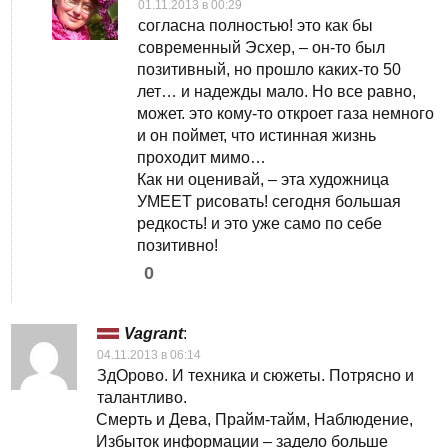
01.11.2013 в 00:29
согласна полностью! это как бы
современный Эсхер, – он-то был
позитивный, но прошло каких-то 50
лет… и надежды мало. Но все равно,
может. это кому-то откроет газа немного
и он поймет, что истинная жизнь
проходит мимо…
Как ни оценивай, – эта художница
УМЕЕТ рисовать! сегодня большая
редкость! и это уже само по себе
позитивно!
0
Vagrant
:
04.11.2013 в 06:14
ЗдОрово. И техника и сюжеты. Потрясно и
талантливо.
Смерть и Дева, Прайм-тайм, Наблюдение,
Избыток информации – задело больше