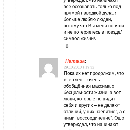
утверждал, что начинают
всё осознавать только под
прямой наводкой дула, я
больше люблю людей,
потому что Вы меня поняли
и не потеряетесь в поезде/
символ жизни/.
0
Наташа
:
29.10.2013 в 19:32
Пока их нет продолжим, что
всё тлен – очень
обобщённая максима о
бесцельности жизни, а вот
люди, которые не видят
себя и других – не делают
отличий, у них чаепитие”, а с
ними “воссоединение”. Ошо
утверждал, что начинают