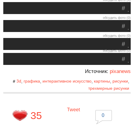
#
.
обсудить фото (0)
#
.
обсудить фото (0)
#
.
обсудить фото (0)
#
.
Источник:
pixanews
3d
графика
интерактивное искусство
картины
рисунки
#
,
,
,
,
,
трехмерные рисунки
Tweet
35
0