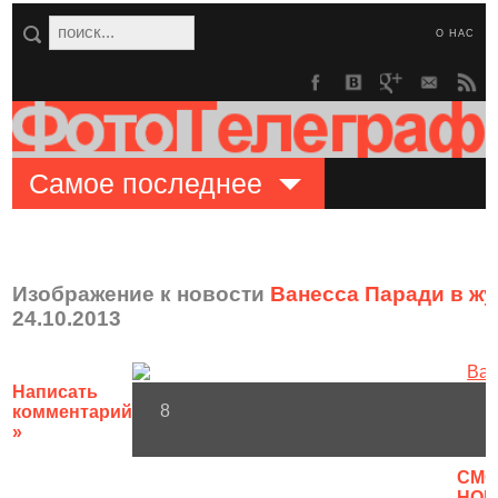
О НАС
Самое последнее
Изображение к новости
Ванесса Паради в жу
24.10.2013
Написать
8
комментарий
»
CМО
НОВ