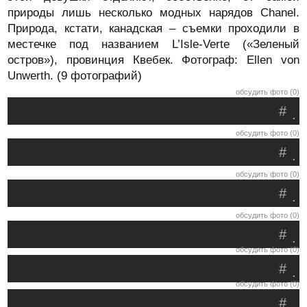
природы лишь несколько модных нарядов Chanel.
Природа, кстати, канадская – съемки проходили в
местечке под названием L’Isle-Verte («Зеленый
остров»), провинция Квебек. Фотограф: Ellen von
Unwerth. (9 фотографий)
обсудить фото (0)
#
.
обсудить фото (0)
#
.
обсудить фото (0)
#
.
обсудить фото (0)
#
.
обсудить фото (0)
#
.
обсудить фото (0)
#
.