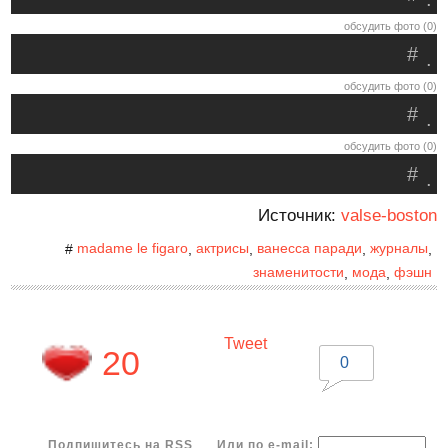
обсудить фото (0)
#
.
обсудить фото (0)
#
.
обсудить фото (0)
#
.
Источник:
valse-boston
madame le figaro
актрисы
ванесса паради
журналы
#
,
,
,
,
знаменитости
мода
фэшн
,
,
Tweet
20
0
Подпишитесь на RSS
Или по e-mail: