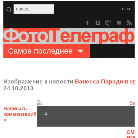
О НАС
Самое последнее
Изображение к новости
Ванесса Паради в жу
24.10.2013
Написать
4
комментарий
»
CМО
НОВ