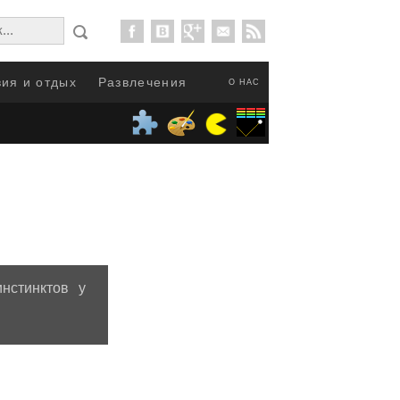
ия и отдых
Развлечения
О НАС
нстинктов у