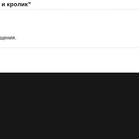
 и кролик”
бщения.