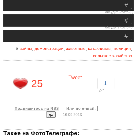
#
.
обсудить фото (0)
#
.
обсудить фото (0)
#
.
войны
демонстрации
животные
катаклизмы
полиция
#
,
,
,
,
,
сельское хозяйство
Tweet
25
1
Подпишитесь на RSS
Или по e-mail:
16.09.2013
Также на ФотоТелеграфе: