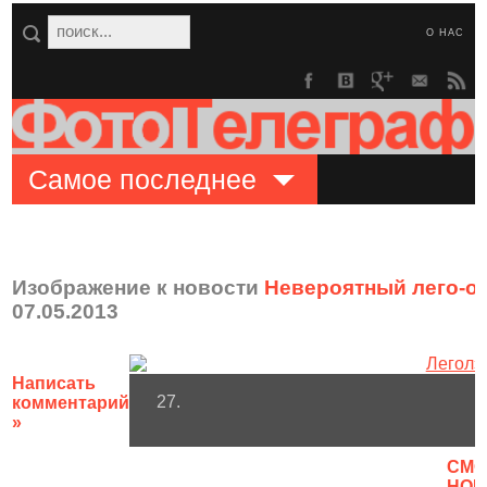
О НАС
Самое последнее
Изображение к новости
Невероятный лего-о
07.05.2013
Написать
27.
комментарий
»
CМО
НОВ