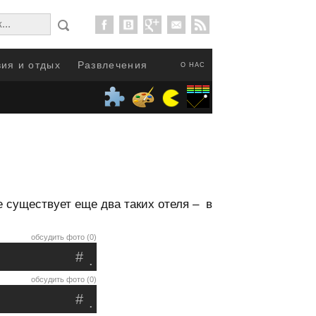
ия и отдых
Развлечения
О НАС
е существует еще два таких отеля – в
обсудить фото (0)
#
.
обсудить фото (0)
#
.