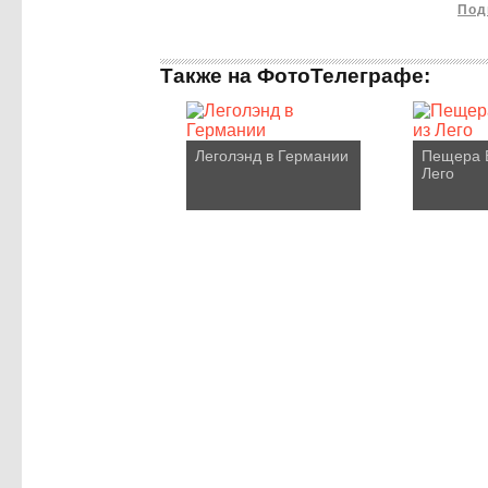
Под
Также на ФотоТелеграфе:
Леголэнд в Германии
Пещера 
Лего