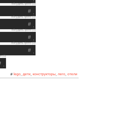
обсудить фото (0)
#
.
обсудить фото (0)
#
.
обсудить фото (0)
#
.
обсудить фото (0)
#
.
о (0)
#
.
lego
дети
конструкторы
лего
отели
#
,
,
,
,