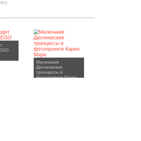
2013
ят
LEGO
Маленькие
Диснеевские
принцессы в
фотопроекте Карен
Мари