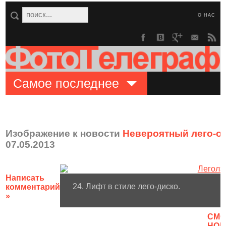
О НАС
Самое последнее
Изображение к новости
Невероятный лего-о
07.05.2013
Написать
24. Лифт в стиле лего-диско.
комментарий
»
CМО
НОВ