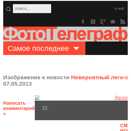
О НАС
Самое последнее
Изображение к новости
Невероятный лего-о
07.05.2013
Написать
22.
комментарий
»
CМО
НОВ