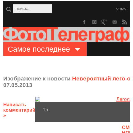
О НАС
Самое последнее
Изображение к новости
Невероятный лего-о
07.05.2013
Написать
15.
комментарий
»
CМО
НОВ