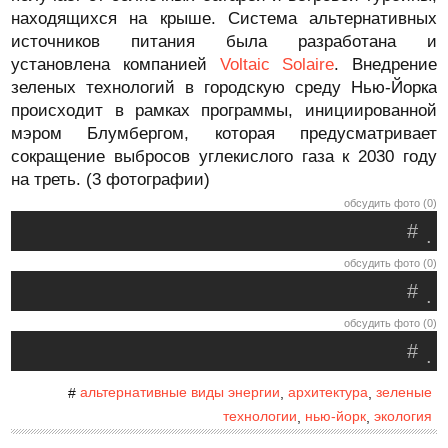
находящихся на крыше. Система альтернативных
источников питания была разработана и
установлена компанией
Voltaic Solaire
. Внедрение
зеленых технологий в городскую среду Нью-Йорка
происходит в рамках программы, инициированной
мэром Блумбергом, которая предусматривает
сокращение выбросов углекислого газа к 2030 году
на треть. (3 фотографии)
обсудить фото (0)
#
.
обсудить фото (0)
#
.
обсудить фото (0)
#
.
альтернативные виды энергии
архитектура
зеленые
#
,
,
технологии
нью-йорк
экология
,
,