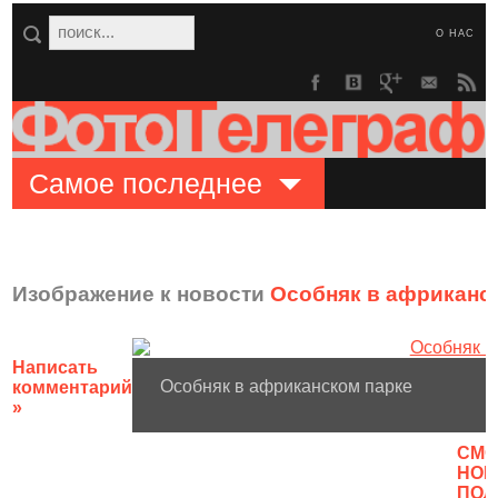
О НАС
Самое последнее
Изображение к новости
Особняк в африканс
Написать
Особняк в африканском парке
комментарий
»
CМО
НОВ
ПОЛ