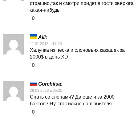
страшно,так и смотри придет в гости зверюга
какая-нибудь.
0
Alli
:
11.01.2013 в 17:55
Халупка из песка и слоновьих какашек за
2000$ в день XD
0
Gorchitsa
:
29.03.2013 в 05:35
Спать со слонами? Да еще и за 2000
баксов? Ну это сильно на любителя…
0