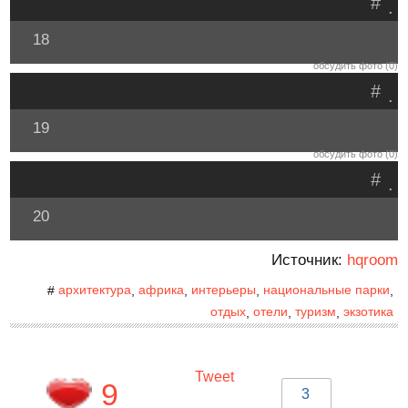
#
.
18
обсудить фото (0)
#
.
19
обсудить фото (0)
#
.
20
Источник:
hqroom
архитектура
африка
интерьеры
национальные парки
#
,
,
,
,
отдых
отели
туризм
экзотика
,
,
,
Tweet
9
3