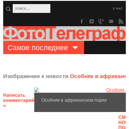
О НАС
Самое последнее
Изображение к новости
Особняк в африканс
Написать
Особняк в африканском парке
комментарий
»
CМО
НОВ
ПОЛ