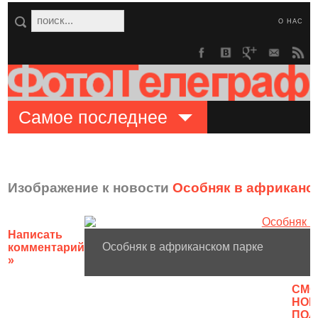
О НАС
Самое последнее
Изображение к новости
Особняк в африканс
Написать
Особняк в африканском парке
комментарий
»
CМО
НОВ
ПОЛ