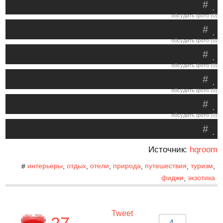
#
.
обсудить фото (0)
#
.
обсудить фото (0)
#
.
обсудить фото (0)
#
.
обсудить фото (0)
#
.
обсудить фото (0)
#
.
Источник:
hqroom
интерьеры
отдых
отели
природа
путешествия
туризм
#
,
,
,
,
,
,
фиджи
экзотика
,
Tweet
4