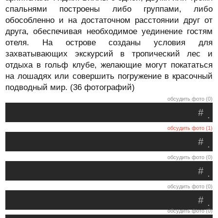
спальнями построены либо группами, либо
обособленно и на достаточном расстоянии друг от
друга, обеспечивая необходимое уединение гостям
отеля. На острове созданы условия для
захватывающих экскурсий в тропический лес и
отдыха в гольф клубе, желающие могут покататься
на лошадях или совершить погружение в красочный
подводный мир. (36 фотографий)
обсудить фото (0)
#
.
обсудить фото (1)
#
.
обсудить фото (0)
#
.
обсудить фото (0)
#
.
обсудить фото (0)