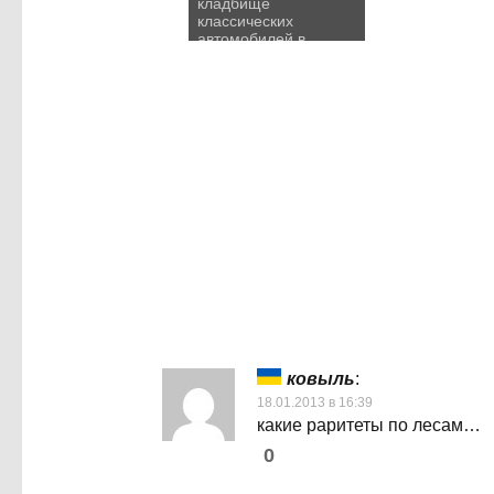
кладбище
классических
автомобилей в
шведском лесу
ковыль
:
18.01.2013 в 16:39
какие раритеты по лесам…
0