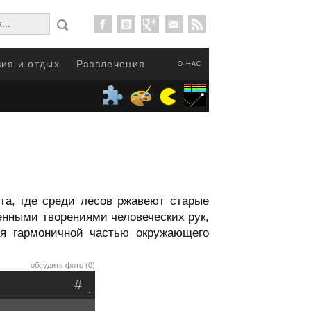
ия и отдых
Развлечения
О НАС
ста, где среди лесов ржавеют старые
шенными творениями человеческих рук,
я гармоничной частью окружающего
обсудить фото (0)
#
.