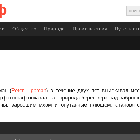
ии
Общество
Природа
Происшествия
Путешеств
ман (
Peter Lippman
) в течение двух лет выискивал ме
g фотограф показал, как природа берет верх над забро
ины, заросшие мхом и опутанные плющом, становятс