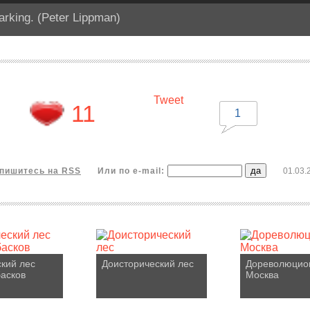
arking. (Peter Lippman)
Tweet
11
1
пишитесь на RSS
Или по e-mail:
01.03.
кий лес
Доисторический лес
Дореволюцио
асков
Москва