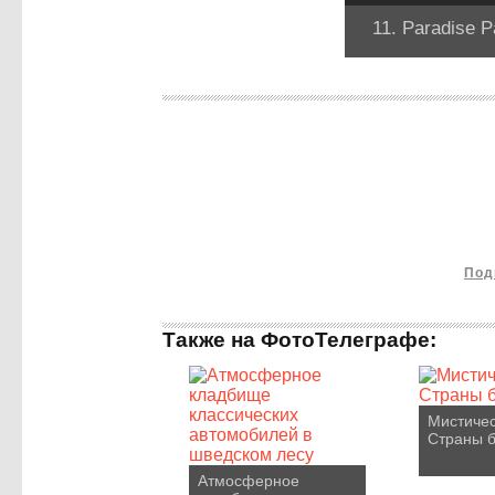
11. Paradise P
Под
Также на ФотоТелеграфе:
Мистичес
Страны б
Атмосферное