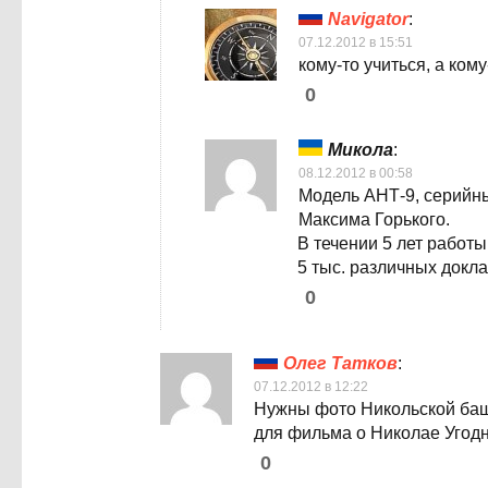
Navigator
:
07.12.2012 в 15:51
кому-то учиться, а кому
0
Микола
:
08.12.2012 в 00:58
Модель АНТ-9, серийны
Максима Горького.
В течении 5 лет работ
5 тыс. различных докла
0
Олег Татков
:
07.12.2012 в 12:22
Нужны фото Никольской башн
для фильма о Николае Угодн
0