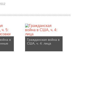
2012
война в
Гражданская война в
енные
США, ч. 4: лица