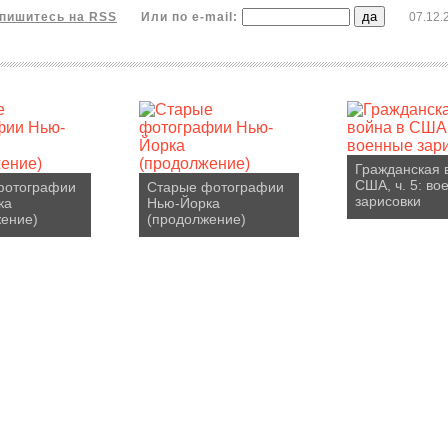
пишитесь на RSS
Или по e-mail:
07.12.
Гражданская 
США, ч. 5: во
фотографии
Старые фотографии
зарисовки
ка
Нью-Йорка
ение)
(продолжение)