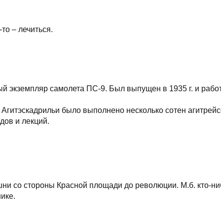
-то – лечиться.
й экземпляр самолета ПС-9. Был выпущен в 1935 г. и работ
ы Агитэскадрильи было выполнено несколько сотен агитрейс
дов и лекций.
и со стороны Красной площади до революции. М.б. кто-ниб
ике.