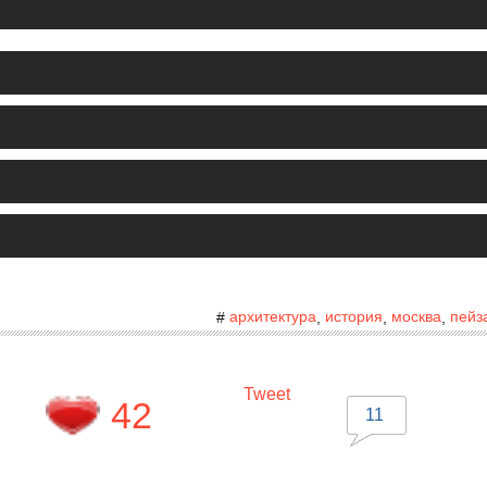
архитектура
история
москва
пейз
#
,
,
,
Tweet
42
11