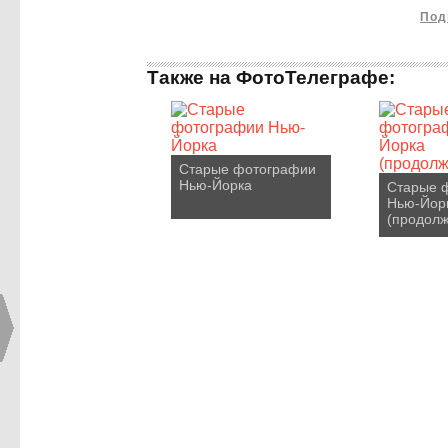
Под
Также на ФотоТелеграфе:
Старые фотографии
Нью-Йорка
Старые 
Нью-Йор
(продолж