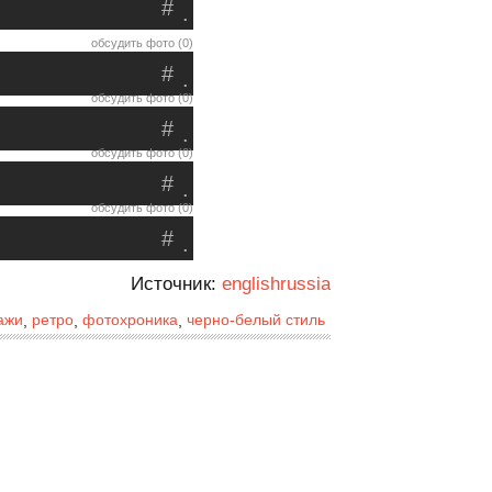
#
.
обсудить фото (0)
#
.
обсудить фото (0)
#
.
обсудить фото (0)
#
.
обсудить фото (0)
#
.
Источник:
englishrussia
ажи
ретро
фотохроника
черно-белый стиль
,
,
,