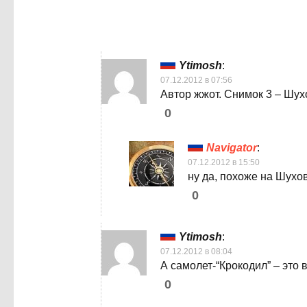
Ytimosh
:
07.12.2012 в 07:56
Автор жжот. Снимок 3 – Шу
0
Navigator
:
07.12.2012 в 15:50
ну да, похоже на Шухов
0
Ytimosh
:
07.12.2012 в 08:04
А самолет-“Крокодил” – это
0