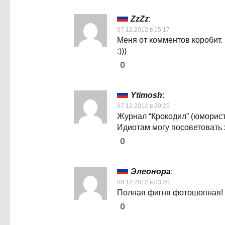
ZzZz
:
07.12.2012 в 15:17
Меня от комментов коробит.
:)))
0
Ytimosh
:
07.12.2012 в 20:25
Журнал “Крокодил” (юмористи
Идиотам могу посоветовать 
0
Элеонора
:
08.12.2012 в 03:20
Полная фигня фотошопная!
0