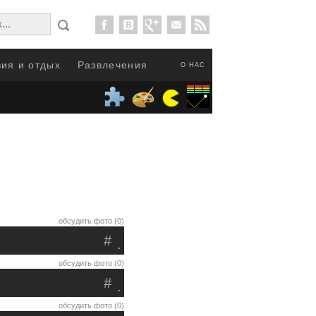
ия и отдых
Развлечения
О НАС
обсудить фото (0)
#
.
обсудить фото (0)
#
.
обсудить фото (0)