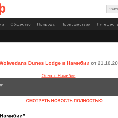
ии
Общество
Природа
Происшествия
Путешеств
Wolwedans Dunes Lodge в Намибии
от 21.10.2
ии
CМОТРЕТЬ НОВОСТЬ ПОЛНОСТЬЮ
 Намибии”