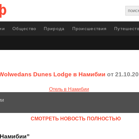
ии
Общество
Природа
Происшествия
Путешеств
Wolwedans Dunes Lodge в Намибии
от 21.10.2
ии
CМОТРЕТЬ НОВОСТЬ ПОЛНОСТЬЮ
 Намибии”