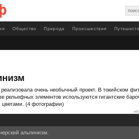
ии
Общество
Природа
Происшествия
Путешеств
инизм
реализовала очень необычный проект. В токийском фитне
тве рельефных элементов используются гигантские баро
с цветами. (4 фотографии)
обс
нерский альпинизм.