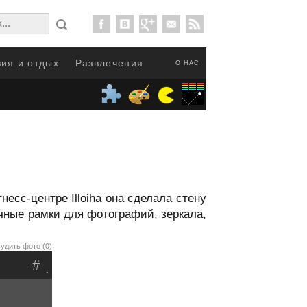
ия и отдых
Развлечения
О НАС
сс-центре Illoiha она сделала стену
чные рамки для фотографий, зеркала,
удить фото (0)
#
.