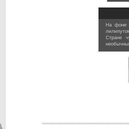
На фоне 
лилипутом
Стране ч
необычный