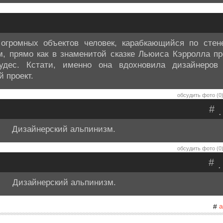
огромных объектов человек, карабкающийся по стене
, прямо как в знаменитой сказке Льюиса Кэрролла п
удес. Кстати, именно она вдохновила дизайнеров
 проект.
обсудить фото (0
#
.
Дизайнерский альпинизм.
обсудить фото (0
#
.
Дизайнерский альпинизм.
а
#