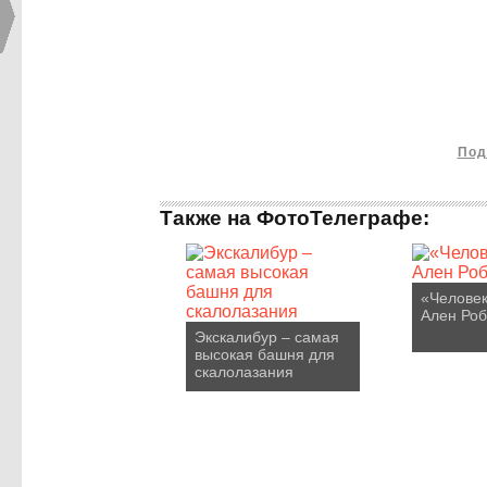
Под
Также на ФотоТелеграфе:
«Человек
Ален Ро
Экскалибур – самая
высокая башня для
скалолазания