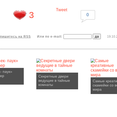
Tweet
3
0
пишитесь на RSS
Или по e-mail:
19.10.
- паук»
бер
Секретные двери
ведущие в тайные
Самые креат
комнаты
скамейки со в
мира