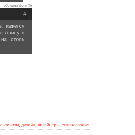
обсудить фото (0)
#
.
, кажется
ро Алису в
 на столь
)
)
льпинизм
дизайн
дизайнеры
скалолазание
,
,
,