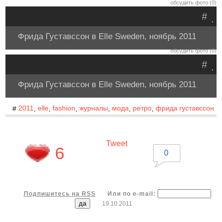
обсудить фото (0)
#
.
Фрида Густавссон в Elle Sweden, ноябрь 2011
обсудить фото (0)
#
.
Фрида Густавссон в Elle Sweden, ноябрь 2011
2011
elle
fashion
журналы
мода
ретро
фрида густавссон
#
,
,
,
,
,
,
Tweet
6
0
Подпишитесь на RSS
Или по e-mail:
19.10.2011