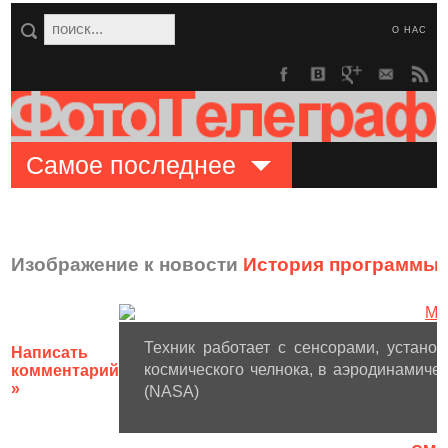
О НАС
Самое последнее
Изображение к новости
История программы 
Техник работает с сенсорами, устан
Написать
космического челнока, в аэродинамиче
комментарий
»
(NASA)