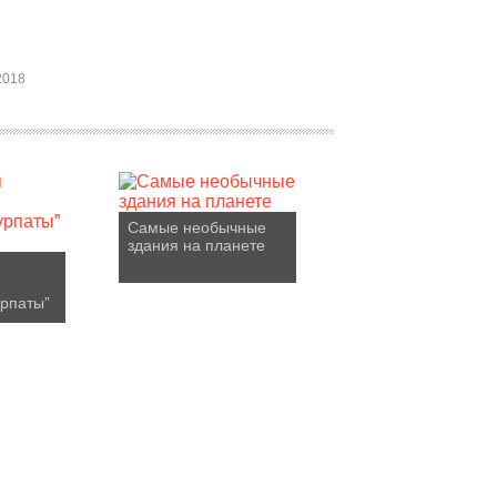
2018
Самые необычные
здания на планете
урпаты”