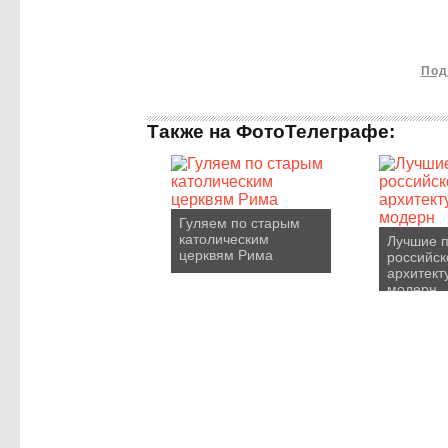
Под
Также на ФотоТелеграфе:
Гуляем по старым
католическим
Лучшие 
церквям Рима
российск
архитект
модерн