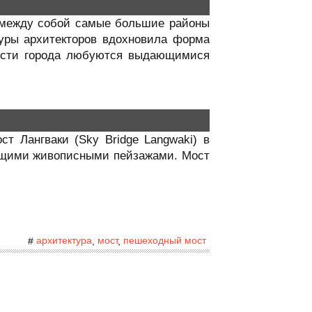
т между собой самые большие районы
туры архитекторов вдохновила форма
гости города любуются выдающимися
т Лангваки (Sky Bridge Langwaki) в
ающими живописными пейзажами. Мост
архитектура
мост
пешеходный мост
#
,
,