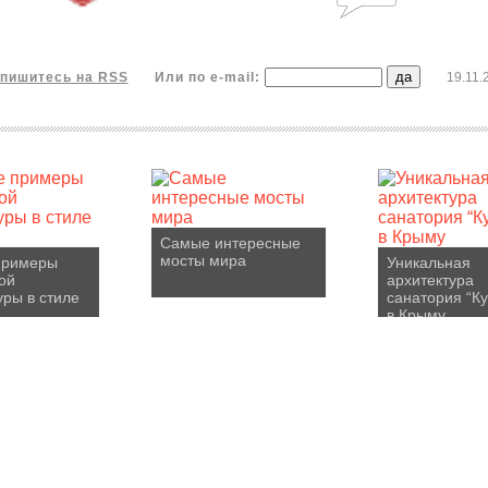
пишитесь на RSS
Или по e-mail:
19.11.
Самые интересные
мосты мира
примеры
Уникальная
ой
архитектура
уры в стиле
санатория “К
в Крыму