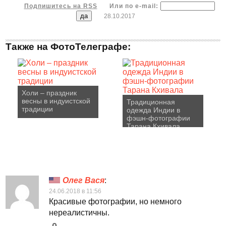
Подпишитесь на RSS
Или по e-mail:
28.10.2017
Также на ФотоТелеграфе:
Холи – праздник
весны в индуистской
Традиционная
традиции
одежда Индии в
фэшн-фотографии
Тарана Кхивала
Олег Вася
:
24.06.2018 в 11:56
Красивые фотографии, но немного
нереалистичны.