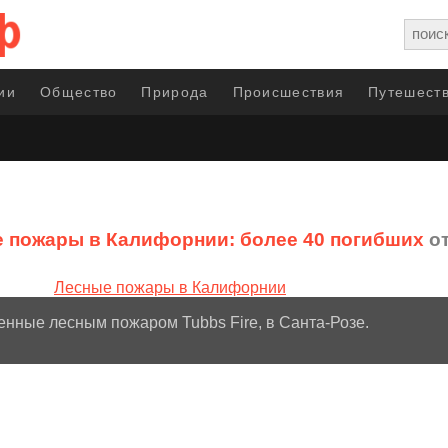
ии
Общество
Природа
Происшествия
Путешеств
 пожары в Калифорнии: более 40 погибших
от
нные лесным пожаром Tubbs Fire, в Санта-Розе.