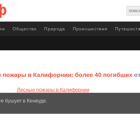
ии
Общество
Природа
Происшествия
Путешеств
 пожары в Калифорнии: более 40 погибших
от
e бушует в Кенвуде.