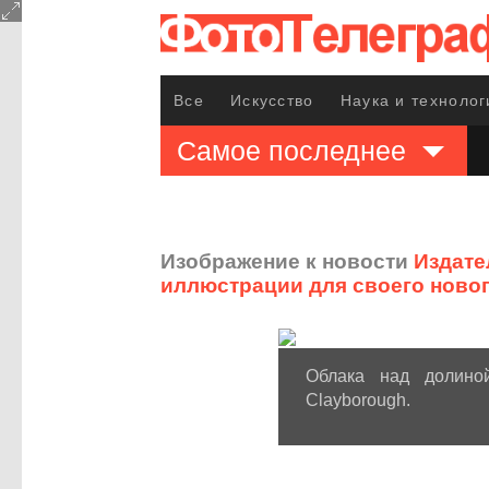
Все
Искусство
Наука и технолог
Самое последнее
Изображение к новости
Издате
иллюстрации для своего ново
Облака над долино
Clayborough.