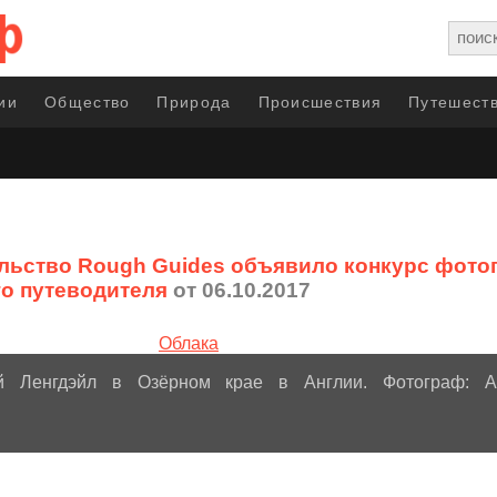
ии
Общество
Природа
Происшествия
Путешеств
льство Rough Guides объявило конкурс фото
го путеводителя
от 06.10.2017
й Ленгдэйл в Озёрном крае в Англии. Фотограф: A