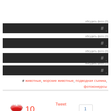
обсудить фото (0)
#
.
обсудить фото (0)
#
.
обсудить фото (0)
#
.
обсудить фото (0)
#
.
животные
морские животные
подводная съемка
#
,
,
,
фотоконкурсы
Tweet
10
1