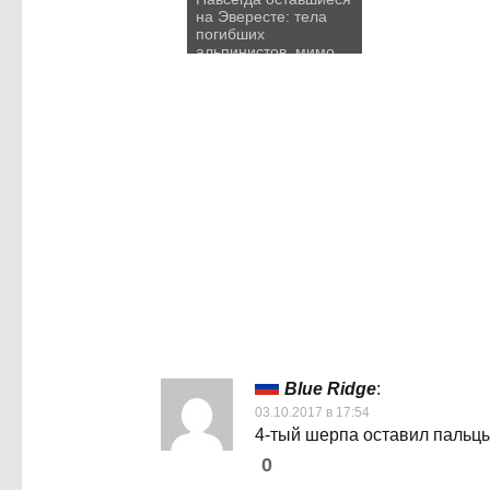
на Эвересте: тела
погибших
альпинистов, мимо
которых вы пройдёте
по пути на вершину
Blue Ridge
:
03.10.2017 в 17:54
4-тый шерпа оставил пальцы
0