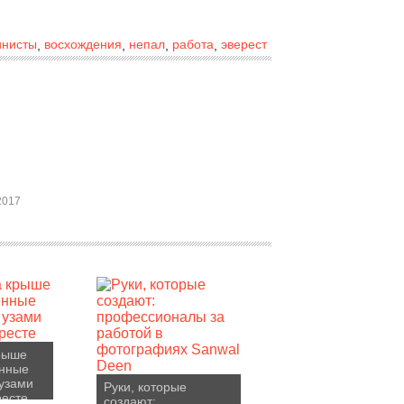
инисты
восхождения
непал
работа
эверест
,
,
,
,
2017
рыше
ённые
 узами
Руки, которые
ресте
создают: