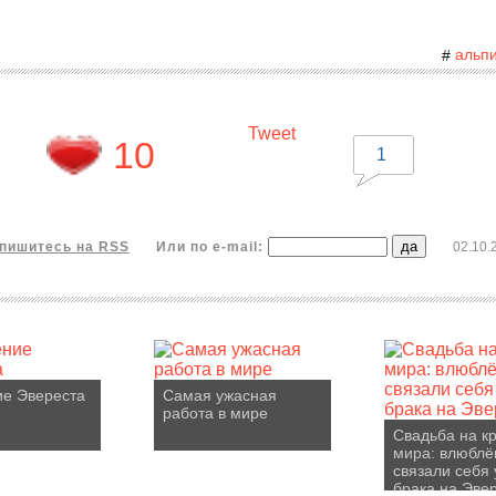
альп
#
Tweet
10
1
пишитесь на RSS
Или по e-mail:
02.10.
ие Эвереста
Самая ужасная
работа в мире
Свадьба на к
мира: влюбл
связали себя
брака на Эве