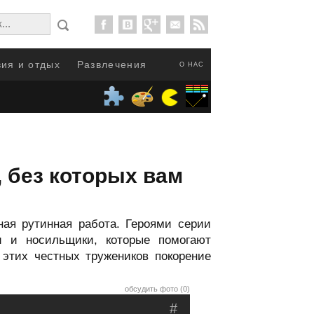
ия и отдых
Развлечения
О НАС
, без которых вам
ная рутинная работа. Героями серии
и и носильщики, которые помогают
 этих честных тружеников покорение
обсудить фото (0)
#
.