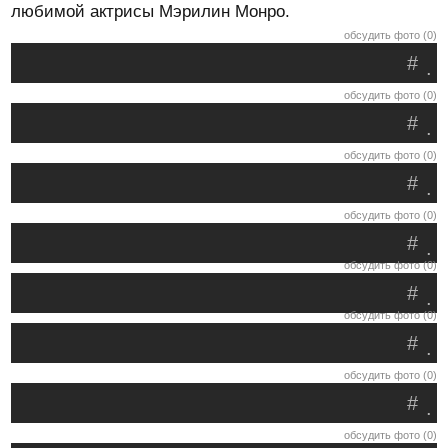
любимой актрисы Мэрилин Монро.
обсудить фото (0)
#
.
обсудить фото (0)
#
.
обсудить фото (0)
#
.
обсудить фото (0)
#
.
обсудить фото (0)
#
.
обсудить фото (0)
#
.
обсудить фото (0)
#
.
обсудить фото (0)