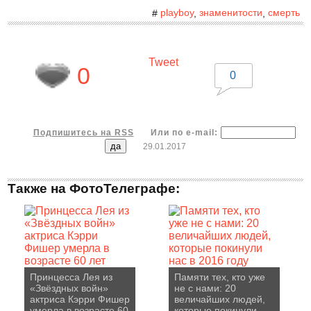
playboy
знаменитости
смерть
#
,
,
Tweet
0
0
Подпишитесь на RSS
Или по e-mail:
29.01.2017
Также на ФотоТелеграфе:
Принцесса Лея из
Памяти тех, кто уже
«Звёздных войн»
не с нами: 20
актриса Кэрри Фишер
величайших людей,
умерла в возрасте 60
которые покинули