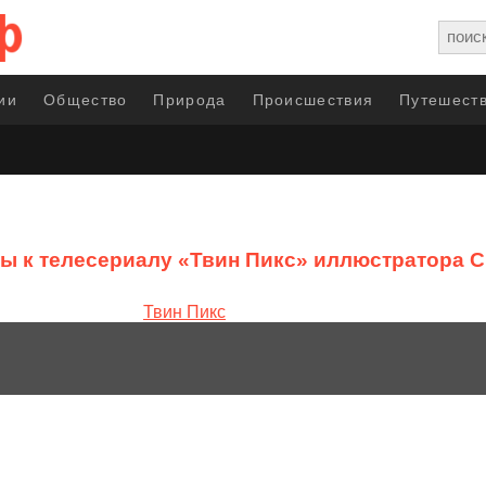
ии
Общество
Природа
Происшествия
Путешеств
ы к телесериалу «Твин Пикс» иллюстратора Cri