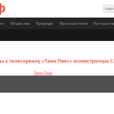
ии
Общество
Природа
Происшествия
Путешеств
ы к телесериалу «Твин Пикс» иллюстратора Cri