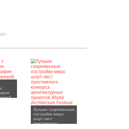
2017
м:
афия
кеевой
Лучшие современные
постройки мира:
шорт-лист
престижного
конкурса