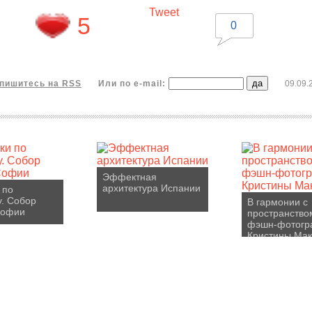
Tweet
5
0
пишитесь на RSS
Или по e-mail:
09.09.
Эффектная
архитектура Испании
 по
. Собор
В гармонии с
Софии
пространство
фэшн-фотогр
Кристины Ма