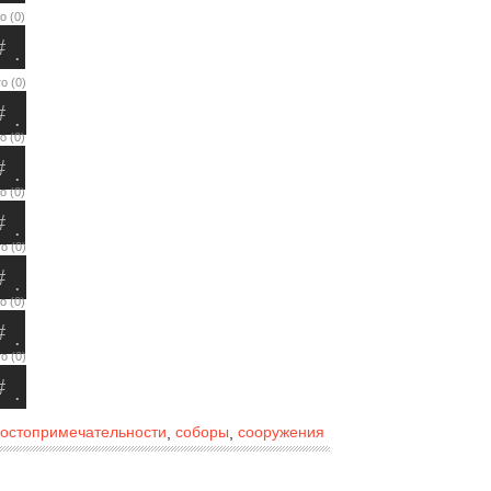
о (0)
#
.
о (0)
#
.
о (0)
#
.
о (0)
#
.
о (0)
#
.
о (0)
#
.
о (0)
#
.
остопримечательности
соборы
сооружения
,
,