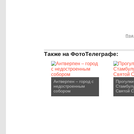
Под
Также на ФотоТелеграфе:
Антверпен – город с
Прогулки
недостроенным
Стамбулу
собором
Святой 