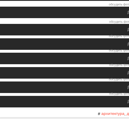
обсудить фот
обсудить фот
обсудить фот
обсудить фот
обсудить фот
обсудить фот
обсудить фот
архитектура
д
#
,