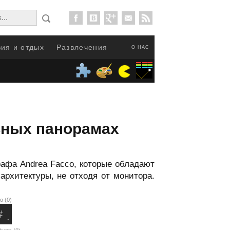
ия и отдых
Развлечения
О НАС
ьных панорамах
афа Andrea Facco, которые обладают
рхитектуры, не отходя от монитора.
о (0)
#
.