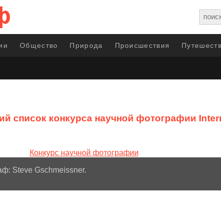
ии
Общество
Природа
Происшествия
Путешеств
ий список конкурса научной фотографии Interna
ф: Steve Gschmeissner.