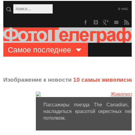
О НАС
Самое последнее
Изображение к новости
10 самых живописны
Пассажиры поезда The Canadian, с
насладиться красотой окрестных пей
потолком.