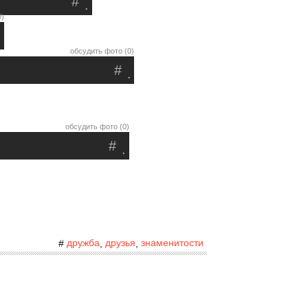
#
.
0)
.
обсудить фото (0)
#
.
обсудить фото (0)
#
.
дружба
друзья
знаменитости
#
,
,