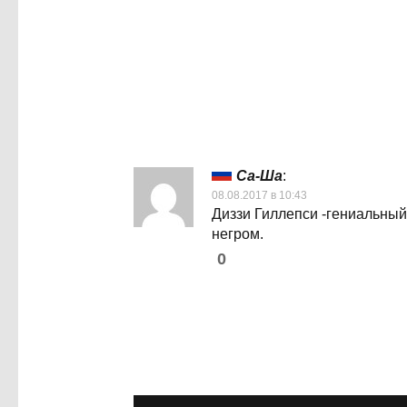
Са-Ша
:
08.08.2017 в 10:43
Диззи Гиллепси -гениальный
негром.
0