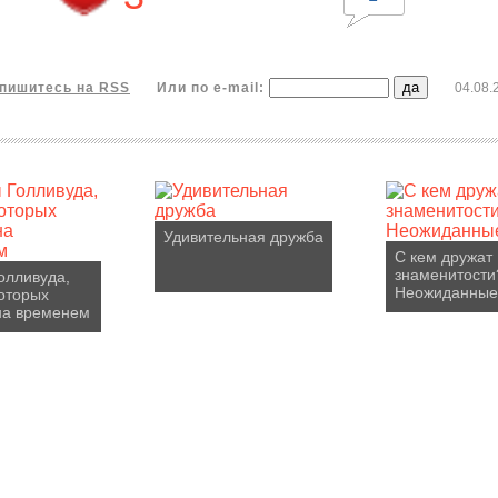
пишитесь на RSS
Или по e-mail:
04.08.
Удивительная дружба
С кем дружат
знаменитости
олливуда,
Неожиданные
оторых
на временем