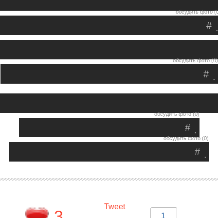
обсудить фото (
#
обсудить фото (0)
#
.
обсудить фото (0)
#
.
обсудить фото (0)
#
.
Tweet
3
1