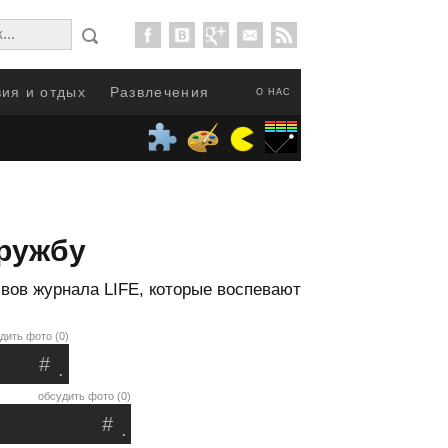
ия и отдых
Развлечения
О НАС
дружбу
вов журнала LIFE, которые воспевают
дить фото (0)
#
.
обсудить фото (0)
#
.