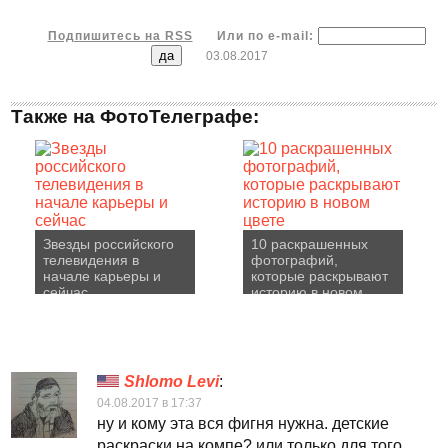
Подпишитесь на RSS
Или по e-mail:
03.08.2017
Также на ФотоТелеграфе:
Звезды российского
10 раскрашенных
телевидения в
фотографий,
начале карьеры и
которые раскрывают
сейчас
историю в новом
цвете
Shlomo Levi
:
04.08.2017 в 17:37
ну и кому эта вся фигня нужна. детские
раскраски на компе? или только для того