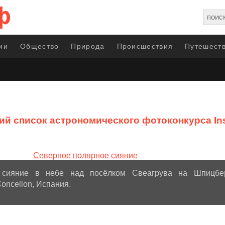
ии
Общество
Природа
Происшествия
Путешеств
ий список астрономического фотоконкурса Insi
 сияние в небе над посёлком Свеагрува на Шпицбер
oncellon, Испания.