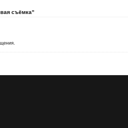
овая съёмка”
бщения.