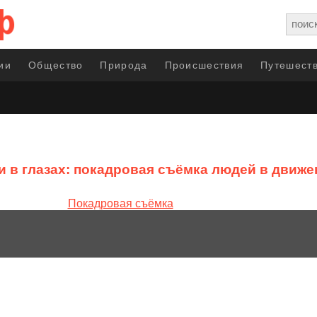
ии
Общество
Природа
Происшествия
Путешеств
и в глазах: покадровая съёмка людей в движе