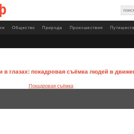
ии
Общество
Природа
Происшествия
Путешеств
и в глазах: покадровая съёмка людей в движе