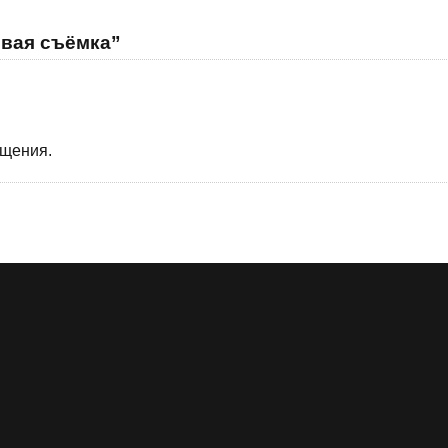
овая съёмка”
бщения.