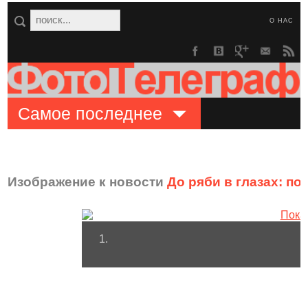
О НАС
Самое последнее
Изображение к новости
До ряби в глазах: п
1.